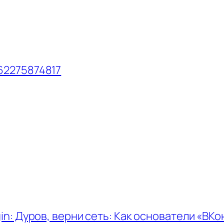
262275874817
in: Дуров, верни сеть: Как основатели «ВК