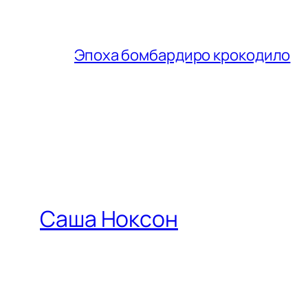
Эпоха бомбардиро крокодило
Саша Ноксон