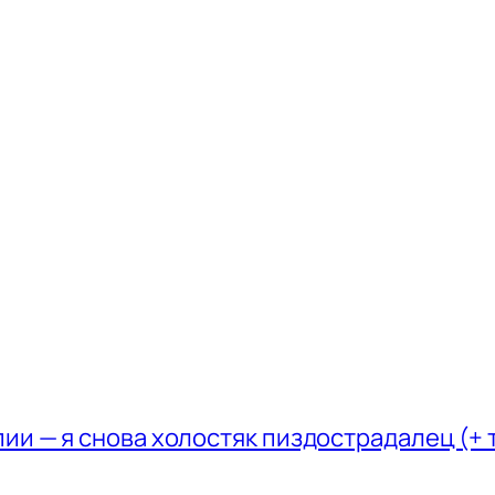
пии — я снова холостяк пиздострадалец (+