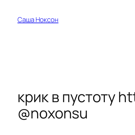
Перейти
к
Саша Ноксон
содержимому
крик в пустоту 
@noxonsu