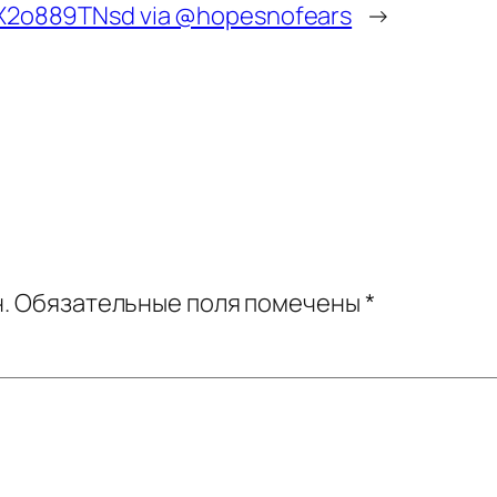
o/X2o889TNsd via @hopesnofears
→
.
Обязательные поля помечены
*