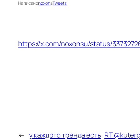
Написано
noxon
в
Tweets
https://x.com/noxonsu/status/337327
←
у каждого тренда есть
RT @kuterg