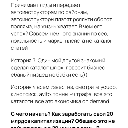
Принимает лиды и передает
автоинструкторам по районам,
автоинструкторы платят рояльти оборот
полляма, на жизнь хватает. В чем его
успех? Совсем немного знаний по сео,
локальность и маркетплейс, а не каталог
статей.
История 3. Один мой другой знакомый
сделал каталог шлюх, говорит бизнес
ебаный пиздец но бабки есть))
История 4 всем известна, смотрите youdo,
кинопоиск, avito. тонны нч трафа, все это
каталоги все это экономика on demand.
С чего начать? Как заработать свои 20
млрдов капитализации? Обещаю это не
займет дольше 20 минут в день. В