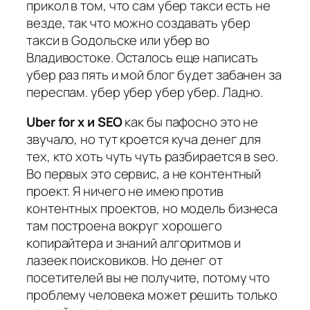
прикол в том, что сам убер такси есть не
везде, так что можно создавать убер
такси в Gодольске или убер во
Владивостоке. Осталось еще написать
убер раз пять и мой блог будет забанен за
переспам. убер убер убер убер. Ладно.
Uber for x и SEO
как бы пафосно это не
звучало, но тут кроется куча денег для
тех, кто хоть чуть чуть разбирается в seo.
Во первых это сервис, а не контентный
проект. Я ничего не имею против
контентных проектов, но модель бизнеса
там построена вокруг хорошего
копирайтера и знаний алгоритмов и
лазеек поисковиков. Но денег от
посетителей вы не получите, потому что
проблему человека может решить только