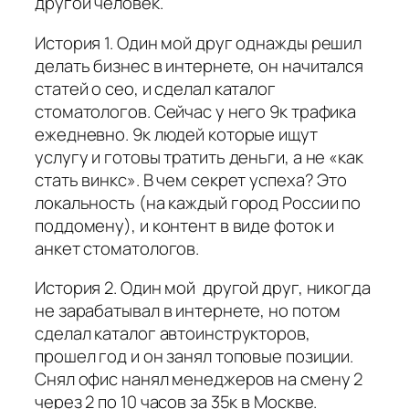
другой человек.
История 1. Один мой друг однажды решил
делать бизнес в интернете, он начитался
статей о сео, и сделал каталог
стоматологов. Сейчас у него 9к трафика
ежедневно. 9к людей которые ищут
услугу и готовы тратить деньги, а не «как
стать винкс». В чем секрет успеха? Это
локальность (на каждый город России по
поддомену), и контент в виде фоток и
анкет стоматологов.
История 2. Один мой другой друг, никогда
не зарабатывал в интернете, но потом
сделал каталог автоинструкторов,
прошел год и он занял топовые позиции.
Снял офис нанял менеджеров на смену 2
через 2 по 10 часов за 35к в Москве.