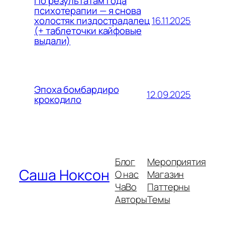
По результатам года
психотерапии — я снова
16.11.2025
холостяк пиздострадалец
(+ таблеточки кайфовые
выдали)
Эпоха бомбардиро
12.09.2025
крокодило
Блог
Мероприятия
Саша Ноксон
О нас
Магазин
ЧаВо
Паттерны
Авторы
Темы