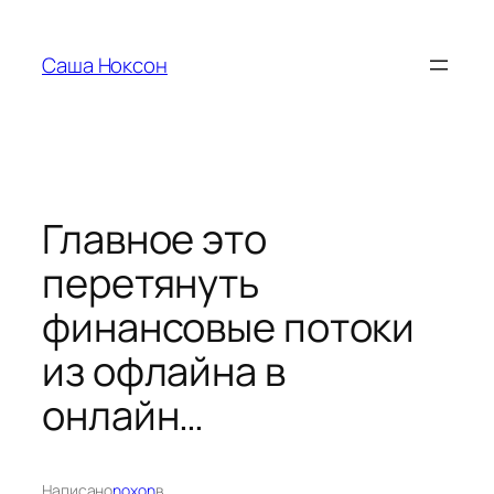
Перейти
к
Саша Ноксон
содержимому
Главное это
перетянуть
финансовые потоки
из офлайна в
онлайн…
Написано
noxon
в