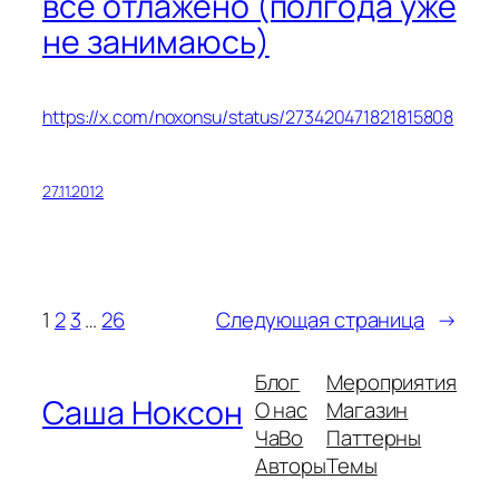
все отлажено (полгода уже
не занимаюсь)
https://x.com/noxonsu/status/273420471821815808
27.11.2012
1
2
3
…
26
Следующая страница
→
Блог
Мероприятия
Саша Ноксон
О нас
Магазин
ЧаВо
Паттерны
Авторы
Темы