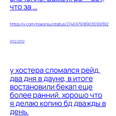
что за …
https://x.com/noxonsu/status/274697918903099392
01.12.2012
у хостера сломался рейд,
два дня в дауне, в итоге
востановили бекап еще
более ранний. хорошо что
я делаю копию бд дважды в
день.