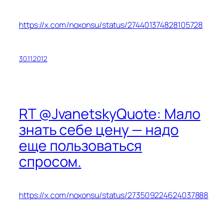
https://x.com/noxonsu/status/274401374828105728
30.11.2012
RT @JvanetskyQuote: Мало
знать себе цену — надо
еще пользоваться
спросом.
https://x.com/noxonsu/status/273509224624037888