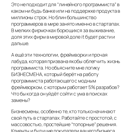
Это не подходит для “линейного программиста” в
каком ни будь банке или на поддержке продукта в
миллионы строк. Но блин большинство
программеров в мире занято именно в стартапах.
В мелких фирмочках борющихся за выживание,
доля этих фирм в мировой доле it будет расти и
дальше.
А ещё эти технологии, фреймворки и прочая
лабуда, которая призвана якобы облегчить жизнь
программиста. Но объясните мне логику
БИЗНЕСМЕНА, который берёт на работу
программиста работающего с модным
фреймворком, с которым работает 5% разрабов?
Что бы когда он уйдёт сойти с ума в поисках
замены?
Бизнесмены, особенно те, кто только начинают
свой путь в стартапах. Работайте с простотой, с
массовостью, простейшие “топорные” решения.
Клиенты и будущие покупатели вашего бизнеса