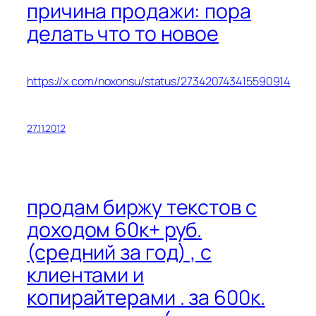
причина продажи: пора
делать что то новое
https://x.com/noxonsu/status/273420743415590914
27.11.2012
продам биржу текстов с
доходом 60к+ руб.
(средний за год) , с
клиентами и
копирайтерами . за 600к.