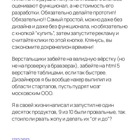
оценивают функционал, а не стоимость его
разработки. Обязательно делайте прототип!
Обязательно!! Самый простой, можно даже без
дизайна и даже без функционала, но обязательно
с кнопкой “купить”, затем запустите рекламу и
считайте клики по этой кнопке. Клянусь, вы
сэкономите дохренелион времени!
Верстальщики забейте на валидную вёрстку (но
не на проверку в бравзерах), забейте на html 5
верстайте таблицами, если так быстрее.
Дизайнеров я бы вообще нахер выпилил из
области стартапов, пусть пудрят мозг
московским ООО.
Я в своей жизни написал и запустил не один
десяток продуктов, 9 из 10 были провальные, так
стоило ли рвать жопу и делать их “от и до”?
17.12.2012