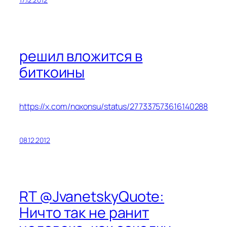
решил вложится в
биткоины
https://x.com/noxonsu/status/277337573616140288
08.12.2012
RT @JvanetskyQuote:
Ничто так не ранит