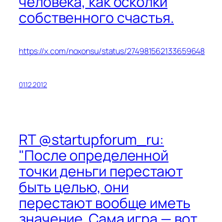
человека, как осколки
собственного счастья.
https://x.com/noxonsu/status/274981562133659648
01.12.2012
RT @startupforum_ru:
"После определенной
точки деньги перестают
быть целью, они
перестают вообще иметь
значение. Сама игра — вот,