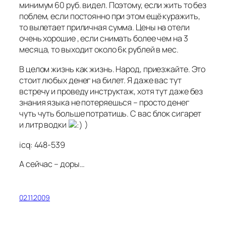
минимум 60 руб. видел. Поэтому, если жить то без
поблем, если постоянно при этом ещё куражить,
то вылетает приличная сумма. Цены на отели
очень хорошие , если снимать более чем на 3
месяца, то выходит около 6к рублей в мес.
В целом жизнь как жизнь. Народ, приезжайте. Это
стоит любых денег на билет. Я даже вас тут
встречу и проведу инструктаж, хотя тут даже без
знания языка не потеряешься – просто денег
чуть чуть больше потратишь. С вас блок сигарет
и литр водки
)
icq: 448-539
А сейчас – доры…
02.11.2009