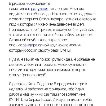
В ридере и бомжеленте
наметилась
радужная
тенденция. Не знаю
видите ли вы её, но я да. Наконец то не выдержал
и свалил тормоз. Стали возвращаться некоторые
люди, которых я уже очень давно не видел.
Причём судя по “Привет, я вернулся”, я чувствую,
что они что то поняли и сейчас займутся делом.
Стальной опубликовал красивое
письмо
гендира
одной крупной компании,
который бросил работу ради САПЫ.
Ну а я. Я забил на поиск крутых идей. Я больше не
делаю супер-гига проекты. Не сижу днями и
ночами над крутыми программами, которые
станут “революцией”.
Я делаю сайты. Под сапу. В среднем по три в
неделю. И работаю на фрилансе, ибо 2 дня
работы над чужими сайтами позволяет мне
КУПИТЬ на бирже 1 свой. И жду апа тица, что бы
запихнуть уже десяток своих говносдл, которые