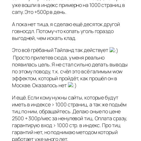
уже вошли в индекс примерно на 1000 страниц в
сапу. Это +500р в день.
А пока нет тица, я сделаю ещё десяток другой
говносдл. Потому что копать уголь гораздо
выгодней, чем искать клад.
Это всё грёбаный Тайланд так действует
Просто прилетев сюда, у меня реально
появилась цель. Я не стал сильно делать выводы
по этому поводу, т.к. счёл это всё галимым wow
эффектом, который пройдёт, как прошёл он в
Москве. Оказалось нет
И ещё. Если кому нужны сайты, которые будут
иметь в индексе > 1000 страниц, а так же подьём
тиц по ним, обращайтесь. Делаю оные по цене
2500 + 300р/мес за ненулевой тиц. Оплата сразу,
гарантирую вход > 1000 стр. в индекс. Про тиц
гарантий нет, но поднимаю методом который
работает уже много лет.