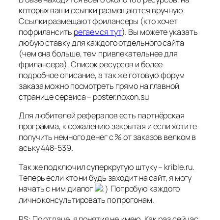
которых ваши ссылки размещаются вручную.
Ссылки размещают фрилансеры (кто хочет
пофрилансить
регаемся тут
). Вы можете указать
любую ставку для каждого отдельного сайта
(чем она больше, тем привлекательнее для
фрилансера). Список ресурсов и более
подробное описание, а так же готовую форум
заказа можно посмотреть прямо на главной
странице сервиса – poster.noxon.su
Для любителей рефералов есть партнёрская
программа, к сожалению закрытая и если хотите
получить немного денег с % от заказов велком в
аську 448-539.
Так же подключил суперкрутую штуку – krible.ru.
Теперь если кто ни будь заходит на сайт, я могу
начать с ним диалог
Попробую каждого
лично консультировать по прогонам.
PS: По отдаче, я понятия не имею. Как раз сейчас