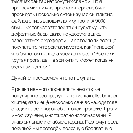
тысячах сайтах нетронутых спамом. Но я
программист и мне просто интересно было
просидеть несколько суток изучая синтаксис
файлов описывающих логику проги. А 90%
обычных пользователей так и будут мучить
дефолтные базы, даже не удосужившись
разобраться с хрефером. Так стоило ли вообще
покупать то, что рекламируется, как “панацея”,
что бы потом полгода убеждать себя “Всё таки
крутая прога, да. Не зря купил. Может когда ни
будь пригодится”.
Думайте, прежде чем что то покупать.
Я решил немного пореселить некоторые
популярные seo продукты, такие как allsubmitter,
xrumer, язл и ещё несколько сейчас находятся в
стадии переговоров об оптовой продаже. Проги
мною изучены, многократно использованы. Я
знаю сильные и слабые стороны. Поэтому перед
покупкой мы проведём полезную бесплатную