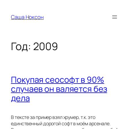
Перейти
к
Саша Ноксон
содержимому
Год:
2009
Покупая сеософт в 90%
случаев он валяется без
дела
В тексте за пример взял хрумер, т.к. это
единственный дорогой софт в моём арсенале.