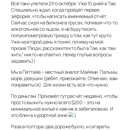
Всё таки улетели 21го октября. Уже 10 дней в Тае.
Специально ждал, когда пройдёт первая
эйфория, что бы написать вменяемый отчёт.
Сейчас сидя на балконе в трусах, попивая что-то
алкогольное со льдом, я не буду писать
полукилометровую триаду о том, как тут круто.
Уже на второй день я понял, почему на мой
призив “Люди, расскажите кто был в Тае, как там
жить” никто не ответил. Нехер глупые вопросы
задавать))
Мы в Паттайе – местный аналог Майями. Пальмы,
море, девушки (ребят, приезжайте. Отвечаю, вам
понравиться). Для жизни есть всё что нужно.
По деньгам. Произвёл тут расчёт недавно, что бы
просто выжить нужно всего $200 – это на
минимальное жильё и хавчик в забегаловках. И
это блин в курортной зоне
Раза в полтора-два дороже бухло, и сигареты