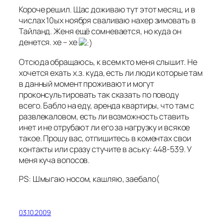
Короче решил. Щас доживаю тут этот месяц, и в
числах 10ых ноября сваливаю нахер зимовать в
Тайланд. Женя ещё сомневается, но куда он
денется. хе – хе
Отсюда обращаюсь, к всем кто меня слышит. Не
хочется ехать х.з. куда, есть ли люди которые там
в данный момент проживают и могут
проконсультировать так сказать по поводу
всего. Бабло на еду, аренда квартиры, что там с
развлекаловом, есть ли возможность ставить
инет и не отрубают ли его за нагрузку и всякое
такое. Прошу вас, отпишитесь в коментах свои
контакты или сразу стучите в аську: 448-539. У
меня куча вопосов.
PS: Шмыгаю носом, кашляю, заебало(
03.10.2009