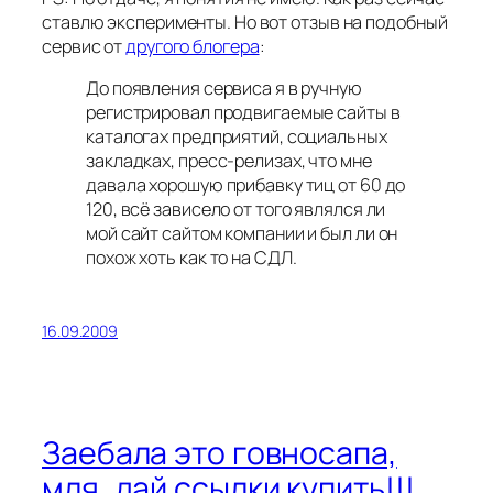
ставлю эксперименты. Но вот отзыв на подобный
сервис от
другого блогера
:
До появления сервиса я в ручную
регистрировал продвигаемые сайты в
каталогах предприятий, социальных
закладках, пресс-релизах, что мне
давала хорошую прибавку тиц от 60 до
120, всё зависело от того являлся ли
мой сайт сайтом компании и был ли он
похож хоть как то на СДЛ.
16.09.2009
Заебала это говносапа,
мля, дай ссылки купить!!!