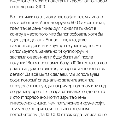
Вместо него можно подставить абсолютно любой
софт дороже $100
Вот новички ноют, мол у нас софта нет, мы много
не заработаем. А тот же хрумер 500 баксов стоит,
где я такие деньги найду? И сидят втыкают в
контру, вместо того, что бы попробовать хотя бы
один дор сделать. Бывает так, что даже
находятся деньги, и хрумер покупается, но… Не
используется. Банально “Я куплю хрум и
заспамлю весь инет и буду богатым”, после
покупки “Вот я проспамил базу в 100к гестов, а дор
даже в индекс не влетел, наверное я что то не так
делаю”. Да всё мы так делаем. Мы используем
софт, который специально затачивался под
определённые нужды, например под спам или под
создание доров. Т.к. разрабатывался он долго, то
и стоит порядочно. Но тут зарыта очень
интересная фишка. Чем популярнее и круче софт,
тем менее он приносит пользы конечным
потребителям. Да 100 000 строк кода написано не