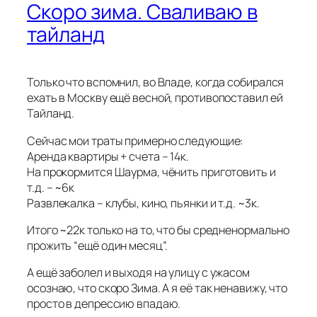
Скоро зима. Сваливаю в
тайланд
Только что вспомнил, во Владе, когда собирался
ехать в Москву ещё весной, противопоставил ей
Тайланд.
Сейчас мои траты примерно следующие:
Аренда квартиры + счета – 14к.
На прокормится Шаурма, чёнить приготовить и
т.д. – ~6к
Развлекалка – клубы, кино, пьянки и т.д. ~3к.
Итого ~22к только на то, что бы средненормально
прожить “ещё один месяц”.
А ещё заболел и выходя на улицу с ужасом
осознаю, что скоро Зима. А я её так ненавижу, что
просто в депрессию впадаю.