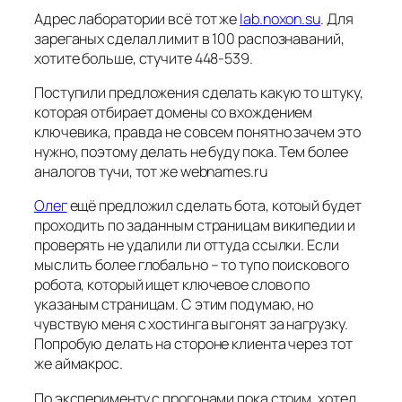
Адрес лаборатории всё тот же
lab.noxon.su
. Для
зареганых сделал лимит в 100 распознаваний,
хотите больше, стучите 448-539.
Поступили предложения сделать какую то штуку,
которая отбирает домены со вхождением
ключевика, правда не совсем понятно зачем это
нужно, поэтому делать не буду пока. Тем более
аналогов тучи, тот же webnames.ru
Олег
ещё предложил сделать бота, котоый будет
проходить по заданным страницам википедии и
проверять не удалили ли оттуда ссылки. Если
мыслить более глобально – то тупо поискового
робота, который ищет ключевое слово по
указаным страницам. С этим подумаю, но
чувствую меня с хостинга выгонят за нагрузку.
Попробую делать на стороне клиента через тот
же аймакрос.
По эксперименту с прогонами пока стоим, хотел