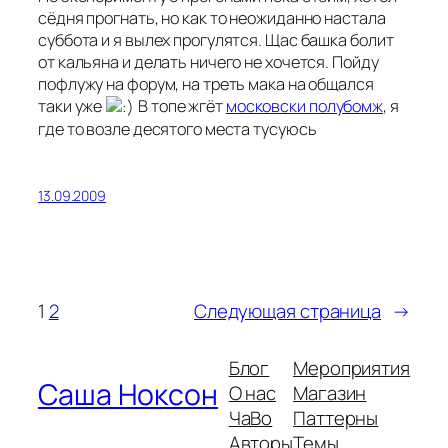
сёдня прогнать, но как то неожиданно настала
суббота и я вылех прогулятся. Щас башка болит
от кальяна и делать ничего не хочется. Пойду
пофлужу на форум, на треть мака на общался
таки уже
В топе жгёт
московски полубомж
, я
где то возле десятого места тусуюсь
13.09.2009
1
2
Следующая страница
→
Блог
Мероприятия
Саша Ноксон
О нас
Магазин
ЧаВо
Паттерны
Авторы
Темы