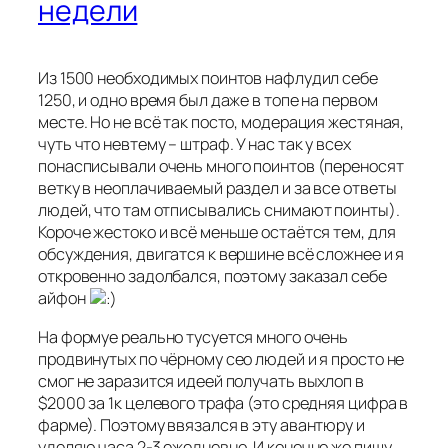
недели
Из 1500 необходимых поинтов нафлудил себе
1250, и одно время был даже в топе на первом
месте. Но не всё так посто, модерация жестяная,
чуть что невтему – штраф. У нас так у всех
понасписывали очень много поинтов (переносят
ветку в неоплачиваемый раздел и за все ответы
людей, что там отписывались снимают поинты).
Короче жестоко и всё меньше остаётся тем, для
обсуждения, двигатся к вершине всё сложнее и я
откровенно задолбался, поэтому заказал себе
айфон
На формуе реально тусуется много очень
продвинутых по чёрному сео людей и я просто не
смог не заразится идеей получать выхлоп в
$2000 за 1к целевого трафа (это средняя цифра в
фарме). Поэтому ввязался в эту авантюру и
уделяю часа 2-3 ежедневно. И конечно же пишу