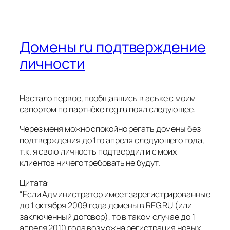
Домены ru подтверждение
личности
Настало первое, пообщавшись в аське с моим
сапортом по партнёке reg.ru поял следующее.
Через меня можно спокойно регать домены без
подтверждения до 1го апреля следующего года,
т.к. я свою личность подтвердил и с моих
клиентов ничего требовать не будут.
Цитата:
“Если Администратор имеет зарегистрированные
до 1 октября 2009 года домены в REG.RU (или
заключенный договор), то в таком случае до 1
апреля 2010 года возможна регистрация новых