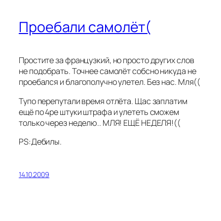
Проебали самолёт(
Простите за французкий, но просто других слов
не подобрать. Точнее самолёт собсно никуда не
проебался и благополучно улетел. Без нас. Мля((
Тупо перепутали время отлёта. Щас заплатим
ещё по 4ре штуки штрафа и улететь сможем
только через неделю.. МЛЯ! ЕЩЁ НЕДЕЛЯ!((
PS:Дебилы.
14.10.2009