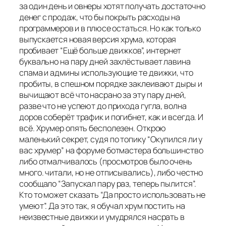
за один день и овнеры хотят получать достаточно
денег с продаж, что бы покрыть расходы на
программеров и в плюсе остаться. Но как только
выпускается новая версия хрума, которая
пробивает “Ещё больше движков”, интернет
буквально на пару дней захлёстывает лавина
спама и админы использующие те движки, что
пробиты, в спешном порядке заклеивают дыры и
вычищают всё что насрано за эту пару дней,
разве что не успеют до прихода гугла, волна
доров соберёт трафик и погибнет, как и всегда. И
всё. Хрумер опять бесполезен. Открою
маленький секрет, судя по топику “Окупился ли у
вас хрумер” на форуме ботмастера большинство
либо отмалчивалось (просмотров было очень
много. читали, но не отписывались), либо честно
сообщало “Запускал пару раз, теперь пылится”.
Кто то может сказать “Да просто использовать не
умеют”. Да это так, я обучал хрум постить на
неизвестные движки и умудрялся насрать в